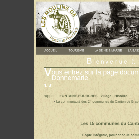
ACCUEIL
TOURISME
LA SEINE & MARNE
LA BAS
B
ienvenue 
ous entrez sur la page doc
Donnemarie
rappel :
-
FONTAINE-FOURCHES : Village - Histoire
-
La communauté des 24 communes du Canton de Bray-
Les 15 communes du Canto
Copie intégrale, pour
chaque commu