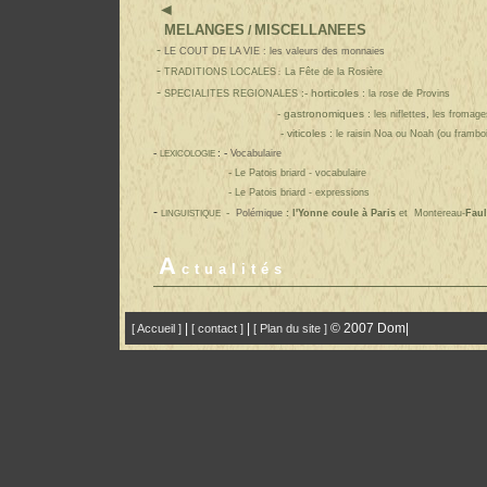
◄ 
MELAN
GES
MISCELLANEES
/
-
LE COUT DE LA VIE : les valeurs des monnaies
-
TRADITIONS LOCALES
La Fête de la Rosière
:
-
:- horticoles :
SPECIALITES REGIONALES
la rose de Provin
s
- gastronomiques :
,
les niflette
s
les fromage
- viticoles :
le raisin Noa ou Noah (ou framboi
-
: -
LEXICOLOGIE
Vocabulaire
-
Le Patois briard -
vocabulaire
-
Le Patois briard - expressions
-
-
LINGUISTIQUE
Polémique
:
l'Yonne coule à Paris
et
Montereau-
Faul
A
ctualités
|
|
© 2007 Dom|
[ Accueil ]
[ contact ]
[ Plan du site ]