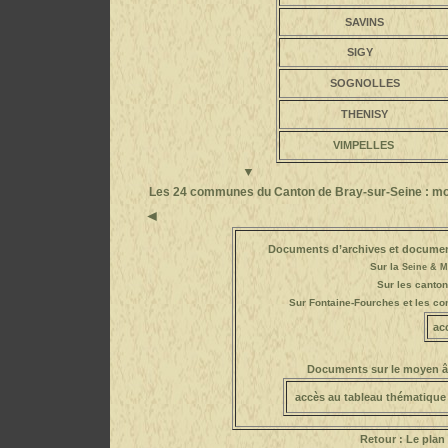
SAVINS
SIGY
SOGNOLLES
THENISY
VIMPELLES
▼
Les 24 communes du Canton de Bray-sur-Seine : m
Documents d’archives et documen
Sur la
Seine & M
Sur les canton
Sur Fontaine-Fourches
et les c
ac
Documents sur le moyen âg
accès au tableau thématique
Retour : Le plan 