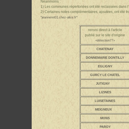
Néanmoins :
1) Les communes répertoriées ont été reclassées dans l'
2) Certaines notes complémentaires, ajoutées, ont été t
"jeanneret01.chez-alice.fr"
renvoi direct à l'article
publié sur le site d'origine
<détection77>
CHATENAY
DONNEMARIE DONTILLY
EGLIGNY
GURCY LE CHATEL
JUTIGNY
LIZINES
LUISETAINES
MEIGNEUX
MONS
PAROY