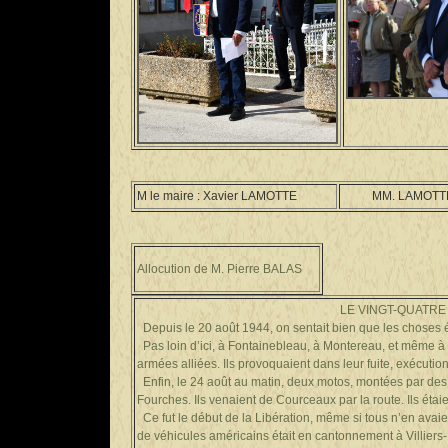
M le maire : Xavier LAMOTTE
MM. LAMOTTE, 
Allocution de M. Pierre BALAS
LE VINGT-QUATRE
Depuis le 20 août 1944, on sentait bien que les choses 
Pas loin d’ici, à Fontainebleau, à Montereau, et même à B
armées alliées. Ils provoquaient dans leur fuite, exécutio
Enfin, le 24 août au matin, deux motos, montées par des so
Fourches. Ils venaient de Courceaux par la route. Ils étai
Ce fut le début de la Libération, même si tous n’en avai
de véhicules américains était en cantonnement à Villiers