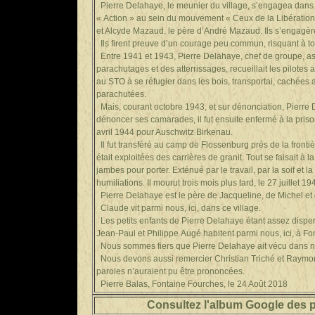
Pierre Delahaye, le meunier du village, s’engagea dans
« Action » au sein du mouvement « Ceux de la Libération ». 
et Alcyde Mazaud, le père d’André Mazaud. Ils s’engagèren
Ils firent preuve d’un courage peu commun, risquant à tous
Entre 1941 et 1943, Pierre Delahaye, chef de groupe, assur
parachutages et des atterrissages, recueillait les pilotes a
au STO à se réfugier dans les bois, transportai, cachées 
parachutées.
Mais, courant octobre 1943, et sur dénonciation, Pierre D
dénoncer ses camarades, il fut ensuite enfermé à la priso
avril 1944 pour Auschwitz Birkenau.
Il fut transféré au camp de Flossenburg près de la fronti
était exploitées des carrières de granit. Tout se faisait à
jambes pour porter. Exténué par le travail, par la soif et 
humiliations. Il mourut trois mois plus tard, le 27 juillet 19
Pierre Delahaye est le père de Jacqueline, de Michel e
Claude vit parmi nous, ici, dans ce village.
Les petits enfants de Pierre Delahaye étant assez dispe
Jean-Paul et Philippe Augé habitent parmi nous, ici, à F
Nous sommes fiers que Pierre Delahaye ait vécu dans notr
Nous devons aussi remercier Christian Triché et Raymon
paroles n’auraient pu être prononcées.
Pierre Balas, Fontaine Fourches, le 24 Août 2018
Consultez l'album Google des 