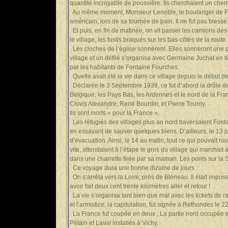
quantité incroyable de poussière. Ils cherchaient un chem
Au même moment, Monsieur Lenoble, le boulanger de Fontai
américain, lors de sa tournée de pain. Il ne fut pas bles
Et puis, en fin de matinée, on vit passer les camions des n
le village, les fusils braqués sur les bas-côtés de la route. 
Les cloches de l’église sonnèrent. Elles sonneront une pa
village et un défilé s’organisa avec Germaine Juchat en t
par les habitants de Fontaine Fourches.
Quelle avait été la vie dans ce village depuis le début d
Déclarée le 3 Septembre 1939, ce fut d’abord la drôle d
Belgique, les Pays Bas, les Ardennes et le nord de la Fr
Clovis Alexandre, René Bourdin, et Pierre Tourny.
Ils sont morts « pour la France ».
Les réfugiés des villages plus au nord traversaient Fonta
en essayant de sauver quelques biens. D’ailleurs, le 13 
d’évacuation. Ainsi, le 14 au matin, tout ce qui pouvait ro
vite, attendaient à l’étape le gros du village qui marchait
dans une charrette tirée par sa maman. Les ponts sur la Sei
Ce voyage dura une bonne dizaine de jours.
On s’arrêta vers la Loire, près de Bléneau. Il était impos
avoir fait deux cent trente kilomètres aller et retour !
La vie s’organisa tant bien que mal avec les tickets de rat
et l’armistice, la capitulation, fut signée à Rethondes le 2
La France fut coupée en deux : La partie nord occupée et
Pétain et Laval installés à Vichy.