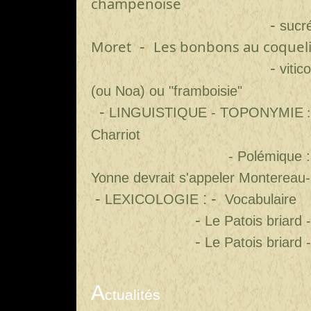
champenoise
-
sucr
Moret
Les bonbons au coqueli
-
-
vitic
(ou Noa) ou "framboisie"
-
LINGUISTIQUE -
TOPONYMIE
Charriot
-
Polémique
Yonne devrait s'appeler Montereau-
-
: -
LEXICOLOGIE
Vocabulaire
-
Le Patois briard 
-
Le Patois briard 
A
ctualités