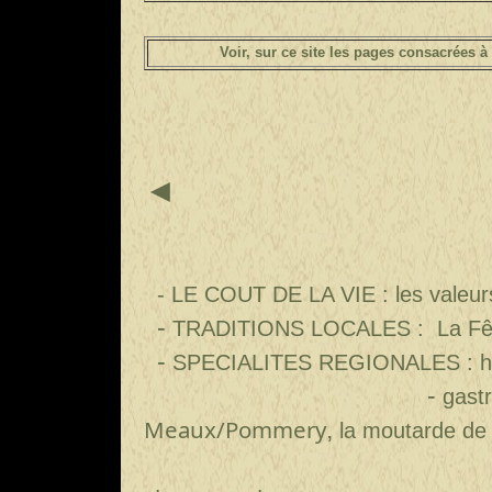
Voir, sur ce site les pages consacrées à
◄
-
LE COUT DE LA VIE :
les valeu
-
TRADITIONS LOCALES :
La Fê
-
SPECIALITES REGIONALES : hor
-
gast
Meaux/Pommery
,
la moutarde de