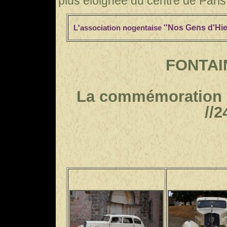
plus éloignée du centre de Paris
''Nos Gens d'Hie
L'association nogentaise
FONTAI
La commémoration de
//
2
Photos Jean-