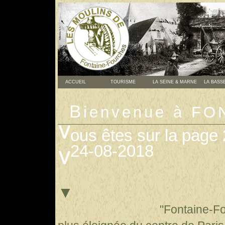
ACCUEIL
TOURISME
LA SEINE & MARNE
LA BASS
B
ienvenue à F
ous êtes sur la page 2
24-08-2018
▼
"Fontaine-Four