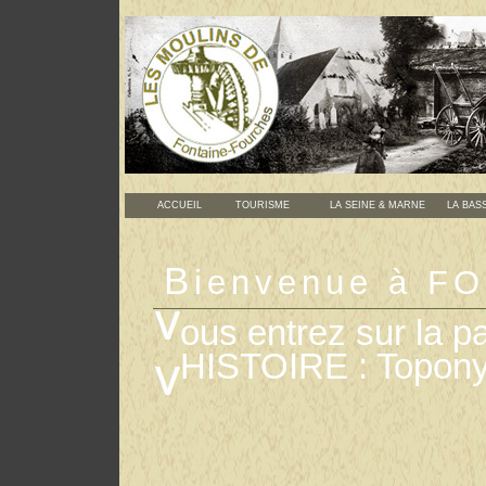
ACCUEIL
TOURISME
LA SEINE & MARNE
LA BASS
B
ienvenue à 
ous entrez sur l
HISTOIRE : Topon