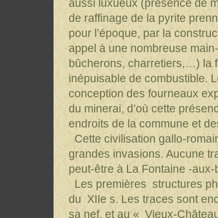
aussi luxueux (présence de m
de raffinage de la pyrite pren
pour l’époque, par la construct
appel à une nombreuse main-d
bûcherons, charretiers,…) la
inépuisable de combustible. Le 
conception des fourneaux expl
du minerai, d’où cette présenc
endroits de la commune et des
Cette civilisation gallo-romai
grandes invasions. Aucune tr
peut-être à La Fontaine -aux-b
Les premières structures phys
du XIIe s. Les traces sont enc
sa nef, et au « Vieux-Château 