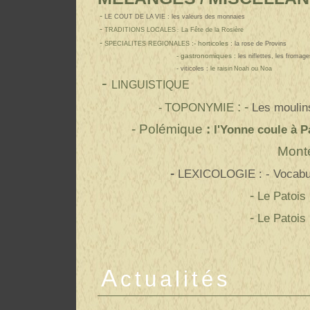
-
LE COUT DE LA VIE : les valeurs des monnaies
-
TRADITIONS LOCALES
La Fête de la Rosière
:
-
:- horticoles :
SPECIALITES REGIONALES
la rose de Provin
s
- gastronomiques :
,
les niflettes
les fromage
- viticoles :
le raisin
Noah ou Noa
-
LINGUISTIQUE
: -
TOPONYMIE
Les moulins
-
- Polémique
:
l'Yonne coule à P
Mont
-
LEXICOLOGIE : - Vocabu
-
Le Patois 
-
Le Patois 
A
ctualités