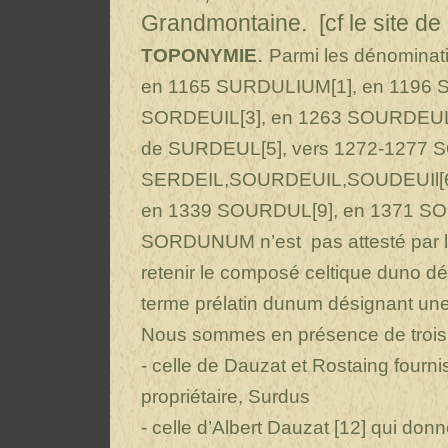
Grandmontaine. [cf le site 
.
TOPONYMIE
Parmi les dénominati
en 1165 SURDULIUM[1], en 1196
SORDEUIL[3], en 1263 SOURDEUL[
de SURDEUL[5], vers 1272-1277
SERDEIL,SOURDEUIL,SOUDEUIl[6],
en 1339 SOURDUL[9], en 1371 SO
SORDUNUM n’est pas attesté par les t
retenir le composé celtique duno dési
terme prélatin dunum désignant une
Nous sommes en présence de trois
- celle de Dauzat et Rostaing fourn
propriétaire, Surdus
- celle d’Albert Dauzat [12] qui donne