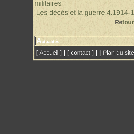
militaires
Les décès et la guerre.4.1914-
Re
tour
A
ctualités
|
| [
[ Accueil ]
[ contact ]
Plan du sit