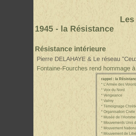
ETAT
Les décès et la
1945 - la Résistance
Résistance intérieure
Pierre DELAHAYE & Le réseau "Ceux 
Fontaine-Fourches rend hommage à 
rappel :
la Résistan
* L’Armée des Volont
* Voix du Nord
* Vengeance
* Valmy
* Témoignage Chréti
* Organisation Civile e
* Musée de l’Homme
* Mouvements Unis de 
* Mouvement National d
* Mouvement de Libérat