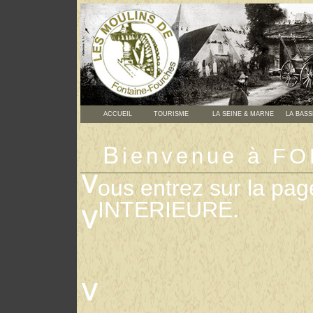
ACCUEIL
TOURISME
LA SEINE & MARNE
LA BASS
B
ienvenue à 
ous entrez sur la p
INTERIEURE.