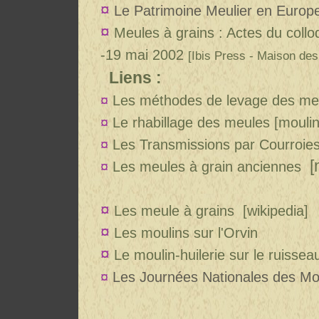
¤
Le Patrimoine Meulier en Europ
¤
Meules à grains : Actes du collo
-19 mai 2002
[
Ibis Press - Maison de
Liens :
¤
Les méthodes de levage des me
¤
Le rhabillage des meules
[moulin
¤
Les Transmissions par Courroie
[
¤
Les meules à grain anciennes
¤
Les meule à grains
[wikipedia]
¤
Les moulins sur l'Orvin
¤
Le moulin-huilerie sur le ruissea
¤
Les Journées Nationales des Mo