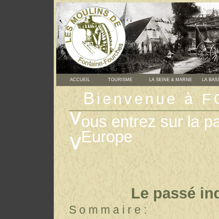
ACCUEIL
TOURISME
LA SEINE & MARNE
LA BAS
B
ienvenue à
ous entrez sur la p
Europe
L
e passé ind
S o m m a i r e :