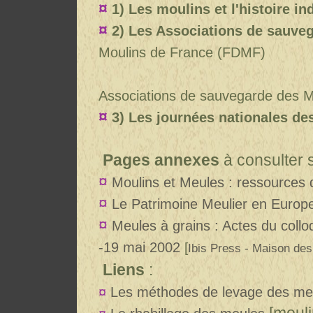
¤
1) Les moulins et l'histoire in
¤
2) Les Associations de sauve
Moulins de France (FDMF)
Associations de sauvegarde des 
¤
3) Les journées nationales de
Pages annexes
à consulter s
¤
Moulins et Meules : ressources
¤
Le Patrimoine Meulier en Europ
¤
Meules à grains :
Actes du colloq
-19 mai 2002
[
Ibis Press - Maison de
Liens
:
¤
Les méthodes de levage des me
[moul