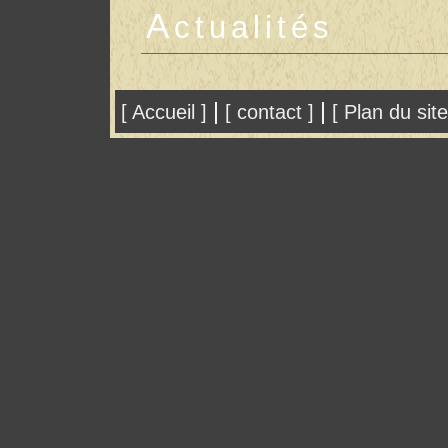
A
ctualités
|
|
[ Accueil ]
[ contact ]
[ Plan du site