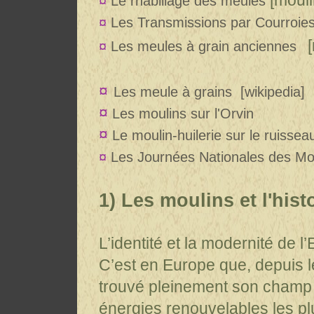
¤
Le rhabillage des meules
¤
Les Transmissions par Courroie
¤
Les meules à grain anciennes
¤
Les meule à grains
[wikipedia]
¤
Les moulins sur l'Orvin
¤
Le moulin-huilerie sur le ruissea
¤
Les Journées Nationales des Mo
1) Les moulins et l'hist
L’identité et la modernité de
C’est en Europe que
, depuis 
trouvé pleinement son champ d’
énergies renouvelables les plus