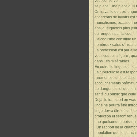
veut conserver
sa place. Une place qu'il 
On travaille de très long
et garçons de lavoirs est 
rhumatismes, occasionnés 
ans, quelquefois plus jeun
ou rongées par l'alcool.
L’alcoolisme constitue un 
nombreux cafés s’installen
La profession est par aill
vous coupe la figure ; qua
dans Les misérables.
En outre, le linge souillé
La tuberculose est respo
rarement désinfecté à son 
accouchements prématurés
Le danger est tel que, en 
santé du public que celle
Déjà, le transport en vrac
linge ne pourra être intro
linge devra être désinfec
protection et seront tenue
une quelconque boisson da
Un rapport de la chambre
population que le blanchi