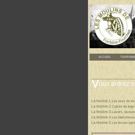
ACCUEIL
TOURISM
ous entrez s
La lessive.1
.
Les jours de l
La lessive.2.
Culture du linge
La lessive.3.
Lavoirs, laveus
La lessive.4
.
Les blanchisse
La lessive.5
.
Les lavoirs pari