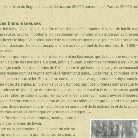
 l’entretien du linge de la capitale occupe 35 000 personnes à Paris et 25 000 en
es blanchisseuses
ns féminines étaient le seul cadre où les femmes échappaient à la lourde tutelle ma
hisseuses est très importante, non seulement en nombre, mais aussi par sa présenc
i livrent le linge. Voir ainsi passer de nombreuses femmes et jeunes filles seules tr
leur passage. Le linge transporté, entre autres, permet de les identifier. En 1868, 
seuses :
 remarqué, comme moi, les voitures de blanchisseuses que la banlieue nous expéd
evant la porte des maisons. Ce sont, pour la plupart, d'énormes carrioles à deux ro
e linge contre les intempéries de l'air. Le cheval qui traîne cette cargaison immacu
osse femme dont les façons sont légèrement brusques... Observez la commère, lorsq
ante de son vieux bidet. Ses traits se contractent, son visage prend une physionomie
 les vitres d'alentour. Eh bien ! Ne vous y trompez pas : ces luronnes sont presque 
a rudesse de leur allure des sentiments exquis, un cœur d'or et de précieuses qual
ues, Elles ne craignent pas, j'en conviens, de laisser voir leurs chevilles empâtée
pied de leurs carrosses. La peau de leurs bras hâlée par le grand air et les vague
t leurs doigts macérés dans l'eau de savon manquent de la distinction et de la grâc
chisseuses de la campagne ont d'autres avantages... »
« Parisiennes de ce temps », ouvrage paru en
 vie des femmes de lavoir,
ré de la corporation. (...) Le lavoir où elle se
e en deux, à rincer à grands coups de chien, à