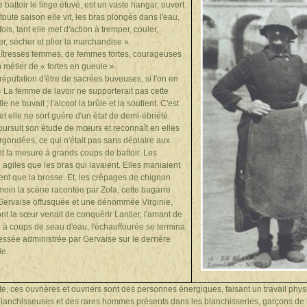
 battoir le linge étuvé, est un vaste hangar, ouvert
toute saison elle vit, les bras plongés dans l'eau,
fois, tant elle met d'action à tremper, couler,
rer, sécher et plier la marchandise ».
maîtresses femmes, de femmes fortes, courageuses
n métier de « fortes en gueule ».
réputation d'être de sacrées buveuses, si l'on en
« La femme de lavoir ne supporterait pas cette
e ne buvait ; l'alcool la brûle et la soutient. C'est
et elle ne sort guère d'un état de demi-ébriété
ursuit son étude de mœurs et reconnaît en elles
gondées, ce qui n'était pas sans déplaire aux
t la mesure à grands coups de battoir. Les
 agiles que les bras qui lavaient. Elles maniaient
nt que la brosse. Et, les crêpages de chignon
émoin la scène racontée par Zola, cette bagarre
ervaise offusquée et une dénommée Virginie,
dont la sœur venait de conquérir Lantier, l'amant de
 coups de seau d'eau, l'échauffourée se termina
fessée administrée par Gervaise sur le derrière
ie.
e, ces ouvrières et ouvriers sont des personnes énergiques, faisant un travail phys
 blanchisseuses et des rares hommes présents dans les blanchisseries, garçons de la