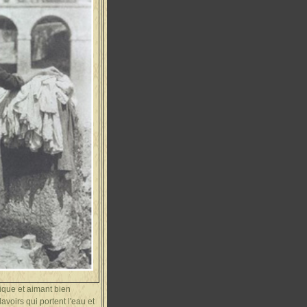
ique et aimant bien
voirs qui portent l'eau et