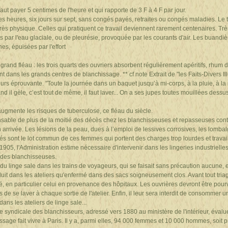
faut payer 5 centimes de l'heure et qui rapporte de 3 F à 4 F par jour.
ues heures, six jours sur sept, sans congés payés, retraites ou congés maladies. Le
très physique. Celles qui pratiquent ce travail deviennent rarement centenaires. Très 
par l'eau glaciale, ou de pleurésie, provoquée par les courants d'air. Les buandi
es, épuisées par l'effort
grand fléau : les trois quarts des ouvriers absorbent régulièrement apéritifs, rhum 
t dans les grands centres de blanchissage. ** cf note Extrait de "les Faits-Divers Il
eurs éprouvante. "Toute la journée dans un baquet jusqu’à mi-corps, à la pluie, à la 
nd il gèle, c’est tout de même, il faut laver... On a ses jupes toutes mouillées dessu
 augmente les risques de tuberculose, ce fléau du siècle.
nsable de plus de la moitié des décès chez les blanchisseuses et repasseuses cont
arrivée. Les lésions de la peau, dues à l’emploi de lessives corrosives, les lombalg
 sont le lot commun de ces femmes qui portent des charges trop lourdes et travai
1905, l'Administration estime nécessaire d'intervenir dans les lingeries industrielle
 des blanchisseuses.
 du linge sale dans les trains de voyageurs, qui se faisait sans précaution aucune, e
duit dans les ateliers qu'enfermé dans des sacs soigneusement clos. Avant tout triag
té, en particulier celui en provenance des hôpitaux. Les ouvrières devront être pou
s de se laver à chaque sortie de l'atelier. Enfin, il leur sera interdit de consommer
ns les ateliers de linge sale...
 syndicale des blanchisseurs, adressé vers 1880 au ministère de l'intérieur, éval
ssage fait vivre à Paris. Il y a, parmi elles, 94 000 femmes et 10 000 hommes, soi