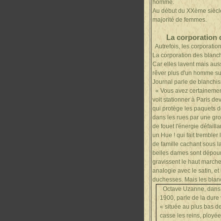
homme.
Au début du XXème siècle,
majorité de femmes.
La corporation d
Autrefois, les corporatio
La corporation des blanc
Car elles lavent mais auss
rêver plus d'un homme sur 
Journal parle de blanchis
« Vous avez certainement
voit stationner à Paris d
qui protège les paquets d
dans les rues par une gr
de fouet l'énergie défaill
un Hue ! qui fait trembler
de famille cachant sous l
belles dames sont dépourv
gravissent le haut marche
analogie avec le satin, e
duchesses. Mais les blan
Octave Uzanne, dans 
1900, parle de la dure
« située au plus bas deg
casse les reins, ployé