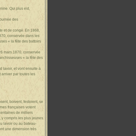
nine. Qui plus est,
 journée des
ête et de congé. En 1868,
1870, conservée dans les
ses « la fête des battoirs
 26 mars 1870, conservée
lanchisseuses « la fête des
 lavoir, et vont ensuite à
 arriver par toutes les
ent, boivent, festoient, se
mmes françaises votent
centaines de milliers
s, y compris les plus jeunes.
au lavoir ou au bateau-
ient une dimension très