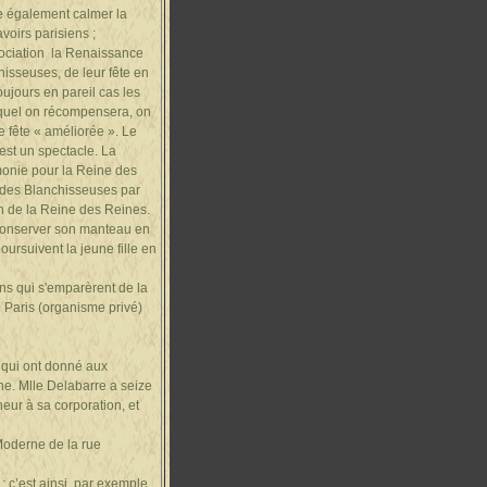
te également calmer la
voirs parisiens ;
sociation la Renaissance
hisseuses, de leur fête en
ujours en pareil cas les
 auquel on récompensera, on
e fête « améliorée ». Le
'est un spectacle. La
onie pour la Reine des
e des Blanchisseuses par
on de la Reine des Reines.
e conserver son manteau en
oursuivent la jeune fille en
ens qui s'emparèrent de la
e Paris (organisme privé)
r qui ont donné aux
ne. Mlle Delabarre a seize
neur à sa corporation, et
 Moderne de la rue
 c’est ainsi, par exemple,