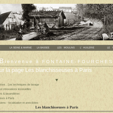
E
LA SEINE & MARNE
LA BASSEE
LES MOULINS
L' HUILERIE
LE VI
B
ienvenue à FONTAINE-FOURCHE
ur la page Les blanchisseuses à Paris
▼
essive…Les techniques de lavage
 et innovations lessivielles
es & lavandières
uses à Paris
siens - localisation et anecdotes
Les blanchisseuses à Paris