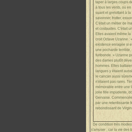
taper à larges coups de
à tous les vents, où en 
suant et grelottant à la 
savonner, frotter, esso
C'était un métier de 
et costaudes. C'était u
Elles avaient même la 
croit Octave Uzanne : 
existence enragée si ell
une pocharde terrible, 
furibonde. » Uzanne po
des dames plutôt déver
hommes. Elles battaien
langues y étaient aussi
le cancan aussi sûreme
n'étaient pas rares. T
mémorable entre une G
jolie fille impudente, 
Gervaise. Commencée à
par une retentissante 
rebondissant de Virgin
De condition très modest
s'amuser ; car la vie des