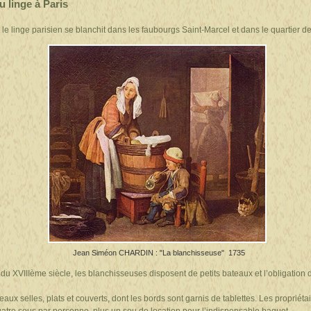
 linge à Paris
 le linge parisien se blanchit dans les faubourgs Saint-Marcel et dans le quartier d
Jean Siméon CHARDIN : "La blanchisseuse"
1735
t du XVIIIème siècle, les blanchisseuses disposent de petits bateaux et l’obligation
eaux selles, plats et couverts, dont les bords sont garnis de tablettes. Les propriét