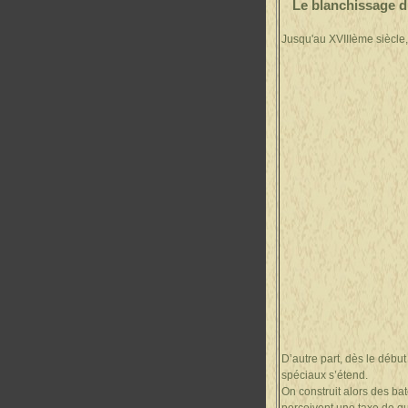
Le blanchissage du
Jusqu'au XVIIIème siècle,
D’autre part, dès le débu
spéciaux s’étend.
On construit alors des bat