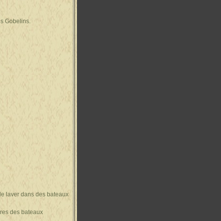
es Gobelins.
 de laver dans des bateaux
aires des bateaux