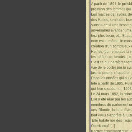
A partir de 1891, le prés
pression des femmes qui v
Les maîtres de lavoirs, 
des Halles, seuls des hom
substituant à une liesse 
adversaires avancent masqu
fera plus beau, etc. Et a
nom est le même, le conser
création d'un somptueux 
Reines (qui remplace la r
les maîtres de lavoirs. Le
C'est ce qui paraît resso
vue de le porter par la su
justice pour le récupérer ;
Dans les années qui suivir
fête à partir de 1895. Pui
qui leur succéda en 1903
Le 24 mars 1892, la rein
Elle a été élue par les au
membres du parlement une 
ans. Blonde, la taille éla
tout Paris s'apprête à lui 
Elle habite rue des Trois
Oberkampf. [...]
Il arrive également que l