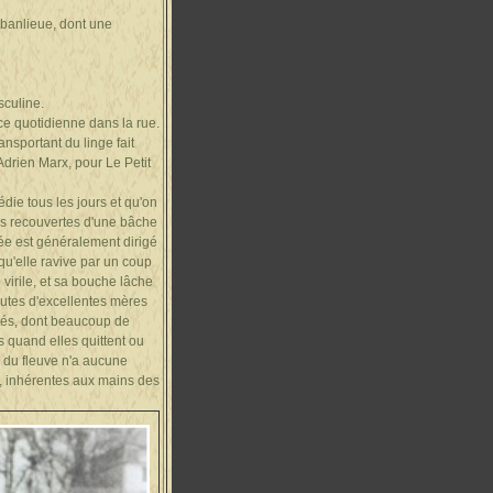
 banlieue, dont une
sculine.
e quotidienne dans la rue.
ansportant du linge fait
Adrien Marx, pour Le Petit
ie tous les jours et qu'on
ues recouvertes d'une bâche
lée est généralement dirigé
u'elle ravive par un coup
 virile, et sa bouche lâche
toutes d'excellentes mères
ités, dont beaucoup de
s quand elles quittent ou
s du fleuve n'a aucune
e, inhérentes aux mains des