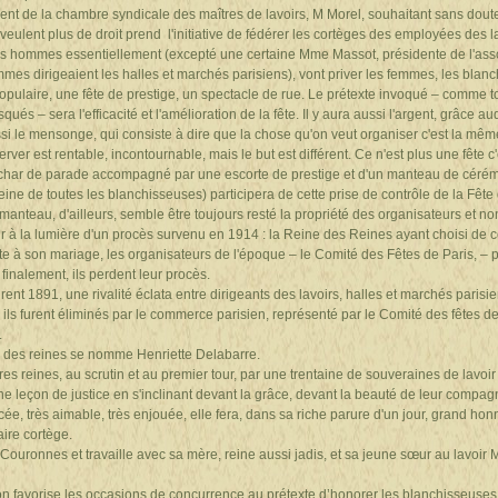
ident de la chambre syndicale des maîtres de lavoirs, M Morel, souhaitant sans dou
eulent plus de droit prend l'initiative de fédérer les cortèges des employées des la
des hommes essentiellement (excepté une certaine Mme Massot, présidente de l'as
mes dirigeaient les halles et marchés parisiens), vont priver les femmes, les blanc
populaire, une fête de prestige, un spectacle de rue. Le prétexte invoqué – comme to
és – sera l'efficacité et l'amélioration de la fête. Il y aura aussi l'argent, grâce
ussi le mensonge, qui consiste à dire que la chose qu'on veut organiser c'est la mêm
ver est rentable, incontournable, mais le but est différent. Ce n'est plus une fête c
char de parade accompagné par une escorte de prestige et d'un manteau de cérém
eine de toutes les blanchisseuses) participera de cette prise de contrôle de la Fêt
 manteau, d'ailleurs, semble être toujours resté la propriété des organisateurs et n
rtir à la lumière d'un procès survenu en 1914 : la Reine des Reines ayant choisi d
ite à son mariage, les organisateurs de l'époque – le Comité des Fêtes de Paris, – p
 finalement, ils perdent leur procès.
ent 1891, une rivalité éclata entre dirigeants des lavoirs, halles et marchés parisi
s ils furent éliminés par le commerce parisien, représenté par le Comité des fêtes d
.
e des reines se nomme Henriette Delabarre.
tres reines, au scrutin et au premier tour, par une trentaine de souveraines de lavoi
leçon de justice en s'inclinant devant la grâce, devant la beauté de leur compag
ncée, très aimable, très enjouée, elle fera, dans sa riche parure d'un jour, grand hon
faire cortège.
-Couronnes et travaille avec sa mère, reine aussi jadis, et sa jeune sœur au lavoir
’on favorise les occasions de concurrence au prétexte d’honorer les blanchisseuses :