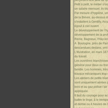
perçoivent une taxe de qu
Petit à petit, le métier s
un salaire mensuel, ils b
Par mesure d'hygiène, un é
de la Bièvre, au-dessus d
s'installent à Gentilly, 
égout à ciel ouvert.
Le développement de l’hyg
développement de la profe
Reine, Bagneux, l'Hay-le
A Boulogne, près de Paris
descendues dedans, ont le 
L'Illustration, en mars 1
du travail.
Les ouvrières blanchisseu
général pour deux ou trois
famille. Les hommes, très
travaux mécaniques trop 
Les ateliers de petite bl
sont uniquement aérées pa
bois et au gaz pollue l’ai
appliquée.
Il faut du courage pour ac
battre le linge, à le tremp
et demie ou 4 heures de l'