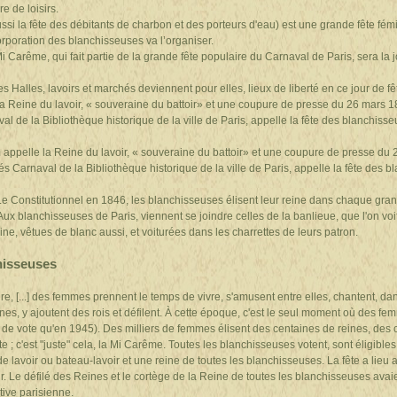
e de loisirs.
ssi la fête des débitants de charbon et des porteurs d'eau) est une grande fête fémi
orporation des blanchisseuses va l’organiser.
Mi Carême, qui fait partie de la grande fête populaire du Carnaval de Paris, sera la
les Halles, lavoirs et marchés deviennent pour elles, lieux de liberté en ce jour de f
a Reine du lavoir, « souveraine du battoir» et une coupure de presse du 26 mars 
al de la Bibliothèque historique de la ville de Paris, appelle la fête des blanchisseu
appelle la Reine du lavoir, « souveraine du battoir» et une coupure de presse du
és Carnaval de la Bibliothèque historique de la ville de Paris, appelle la fête des b
Le Constitutionnel en 1846, les blanchisseuses élisent leur reine dans chaque grand
 Aux blanchisseuses de Paris, viennent se joindre celles de la banlieue, que l'on voit
ine, vêtues de blanc aussi, et voiturées dans les charrettes de leurs patron.
hisseuses
e, [...] des femmes prennent le temps de vivre, s'amusent entre elles, chantent, dans
nes, y ajoutent des rois et défilent. À cette époque, c'est le seul moment où des fe
it de vote qu'en 1945). Des milliers de femmes élisent des centaines de reines, des 
ête ; c'est "juste" cela, la Mi Carême. Toutes les blanchisseuses votent, sont éligible
e lavoir ou bateau-lavoir et une reine de toutes les blanchisseuses. La fête a lieu 
oir. Le défilé des Reines et le cortège de la Reine de toutes les blanchisseuses ava
tive parisienne.