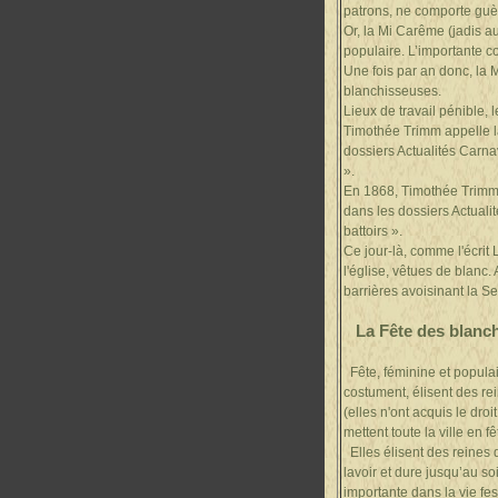
patrons, ne comporte guèr
Or, la Mi Carême (jadis au
populaire. L’importante c
Une fois par an donc, la 
blanchisseuses.
Lieux de travail pénible, 
Timothée Trimm appelle l
dossiers Actualités Carnav
».
En 1868, Timothée Trimm 
dans les dossiers Actualit
battoirs ».
Ce jour-là, comme l'écrit 
l'église, vêtues de blanc.
barrières avoisinant la Se
La Fête des blanc
Fête, féminine et populair
costument, élisent des rei
(elles n'ont acquis le dro
mettent toute la ville en f
Elles élisent des reines d
lavoir et dure jusqu’au s
importante dans la vie fes