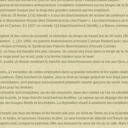
atre sous par personne, plus un sou de location pour l’indispensable baquet.
’organise et les premiers entrepreneurs s’installent, notamment sur les berges de la
lanchissent chaque jour le linge des grandes maisons qui les emploient.
dit du 26 février 1732 interdit « à tous les blanchisseurs de lessive de continuer l
e la Manufacture Royale [des Gobelins] et du clos Payen ». Les blanchisseurs se t
Arcueil et Cachan. En 1837 on compte 113 blanchisseries à Gentilly. La Bièvre commen
iène et des soins de propreté, la réduction du temps de travail (loi du 30 mars 1
ssion. [...] En 1900, les patrons blanchisseurs d'Arcueil-Cachan fondent avec ceux
s-Roses et Antony, le Syndicat des Patrons-Blanchisseurs d'Arcueil-Cachan.
, où l'eau est réputée très peu calcaire, on creuse des trous dans la berge de la 
linge posé sur le sol, juste à la bonne hauteur pour le laver.
874, publie un dessin montrant le marché aux blanchisseuses dans la rue aux Ours, o
ses, à l’exception de celles employées dans la grande industrie et les vastes établ
 patrons. Elles touchent un salaire, plus le droit au lavage gratuit de leur linge per
 minoritaires, sont presque exclusivement employés comme garçons de lavoir, livre
durs pour les femmes.
anchisserie sont insalubres, au rez-de-chaussée, dans des ruelles où l’air ne pénèt
r la porte, le linge blanchi bouchant les fenêtres. La vapeur qui se dégage des f
r de ces bouges étroits et encombrés. La législation visant à améliorer les conditions
complir, par tous les temps et dix heures par jour, en bord de Seine ou à la buander
er, le tordre, le savonner, l'essorer, le plier. Le seul moment de détente est l'heure d
après-midi, lorsque la patronne offre aux laveuses le verre de vin ou le café. Mais le 