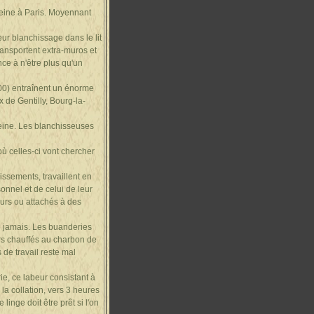
 Seine à Paris. Moyennant
eur blanchissage dans le lit
ransportent extra-muros et
ce à n'être plus qu'un
900) entraînent un énorme
 de Gentilly, Bourg-la-
Seine. Les blanchisseuses
ù celles-ci vont chercher
issements, travaillent en
sonnel et de celui de leur
urs ou attachés à des
re jamais. Les buanderies
ers chauffés au charbon de
 de travail reste mal
ie, ce labeur consistant à
e la collation, vers 3 heures
linge doit être prêt si l'on