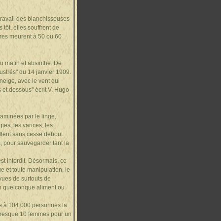
 travail des blanchisseuses
tôt, elles souffrent de
ères meurent à 50 ou 60
du matin et absinthe. De
lustrés" du 14 janvier 1909.
neige, avec le vent qui
s et dessous" écrit V. Hugo
aminées par le linge,
ies, les varices, les
llent sans cesse debout.
s, pour sauvegarder tant la
st interdit. Désormais, ce
e et toute manipulation, le
rvues de surtouts de
 un quelconque aliment ou
ue à 104 000 personnes la
t presque 10 femmes pour un