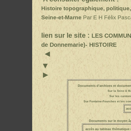
Histoire topographique, politique
Seine-et-Marne
Par E H Félix Pasca
lien sur le site :
LES COMMUNES
de Donnemarie)- HISTOIRE
▼
►
Documents d’archives et documen
Sur la
Seine & M
Sur les canton
Sur Fontaine-Fourches
et les c
acc
Documents sur le moyen âg
accès au tableau thématique