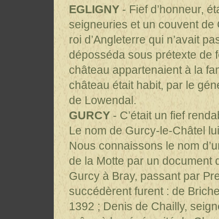
EGLIGNY
- Fief d’honneur, ét
seigneuries et un couvent de C
roi d’Angleterre qui n’avait pa
déposséda sous prétexte de fé
château appartenaient à la fam
château était habit‚ par le g
de Lowendal.
GURCY
- C’était un fief rend
Le nom de Gurcy-le-Châtel lui v
Nous connaissons le nom d’un
de la Motte par un document qu
Gurcy à Bray, passant par Pre
succédèrent furent : de Brich
1392 ; Denis de Chailly, seig