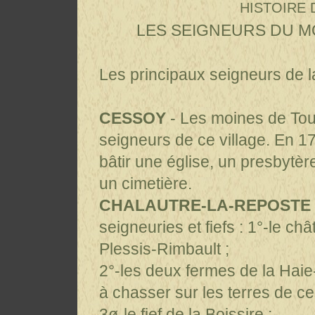
HISTOIRE 
LES SEIGNEURS DU M
Les principaux seigneurs de
CESSOY
- Les moines de Tour
seigneurs de ce village. En 175
bâtir une église, un presbytèr
un cimetière.
CHALAUTRE-LA-REPOSTE
seigneuries et fiefs : 1°-le c
Plessis-Rimbault ;
2°-les deux fermes de la Haie-
à chasser sur les terres de c
3ø-le fief de la Boissire ;