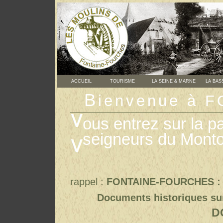
ACCUEIL
TOURISME
LA SEINE & MARNE
LA BAS
B
ienvenue à 
ous entrez sur la p
seigneurs du Monto
FONTAINE-FOURCHES : Vi
rappel :
Documents historiques su
D