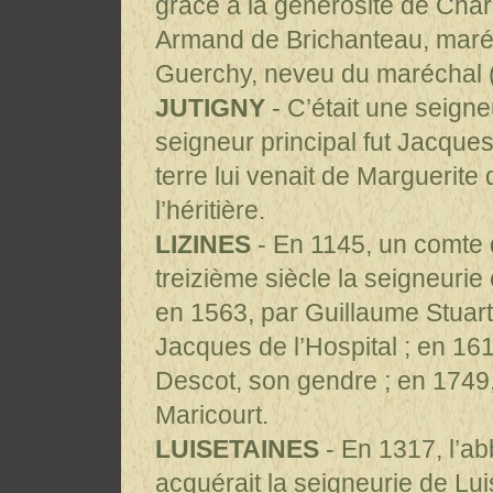
grâce à la générosité de Char
Armand de Brichanteau, maréc
Guerchy, neveu du maréchal 
JUTIGNY
- C’était une seigne
seigneur principal fut Jacques
terre lui venait de Marguerite
l’héritière.
LIZINES
- En 1145, un comte 
treizième siècle la seigneurie 
en 1563, par Guillaume Stuart 
Jacques de l’Hospital ; en 161
Descot, son gendre ; en 1749
Maricourt.
LUISETAINES
- En 1317, l’ab
acquérait la seigneurie de Lu