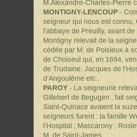
M.Alexandre-Charles-Pierre co
MONTIGNY-LENCOUP
- Com
seigneur qui nous est connu, 
l’abbaye de Preuilly, avant de
Montigny relevait de la seigneu
cédée par M. de Poisieux à son
de Choiseul qui, en 1694, ven
de Trudaine. Jacques de l’Ho
d’Angoulême etc..
PAROY
- La seigneurie releva
Gillebert de Begugen ‚ fait s
Saint-Quiriace avaient la suze
seigneurs furent : la famille 
l’Hospital ; Mascarony ; Rosle
M. de Saint-James.