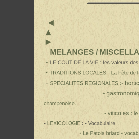
►
MELAN
GES
MISCELL
/
-
LE COUT DE LA VIE : les valeurs de
-
TRADITIONS LOCALES
La Fête de 
:
-
:- horti
SPECIALITES REGIONALES
- gastronomique
.
champenoise
- viticoles :
le
-
: -
Vocabulaire
LEXICOLOGIE
-
Le Patois briard -
vocabu