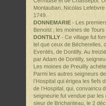
Cermuise et de Chassepot. Un
Montauban, Nicolas Lefebvre de
1749.
DONNEMARIE
- Les premiers
Benoist ; les moines de Tours
DONTILLY
- Ce village fut fo
tel que ceux de Bécherelles, 
Eventés, de Dontilly. Au treiz
par Adam de Dontilly, seigneu
Les moines de Preuilly achèten
Parmi les autres seigneurs de
l’Hospital qui érigea les fiefs
de l’Hospital, qui, convaincu d
seigneurie fut vendue par le
sieur de Brichanteau, le 2 d