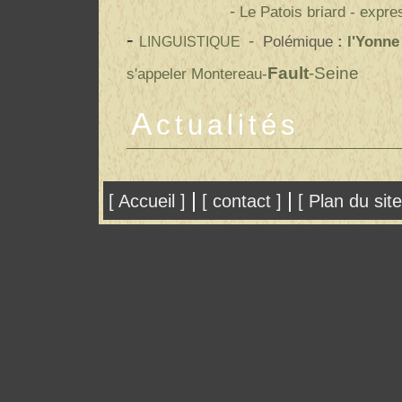
-
Le Patois briard - expre
-
-
Polémique
:
l'Yonne
LINGUISTIQUE
Fault
-Seine
s'appeler
Montereau-
A
ctualités
|
|
[ Accueil ]
[ contact ]
[ Plan du site