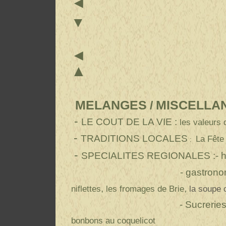
▼
▲
MELAN
GES
MISCELLA
/
-
LE COUT DE LA VIE :
les valeurs
-
TRADITIONS LOCALES
La Fête
:
-
SPECIALITES REGIONALES
:- h
- gastronomiqu
,
,
niflettes
les fromages de Brie
la soupe
- Sucreries 
bonbons au coquelicot