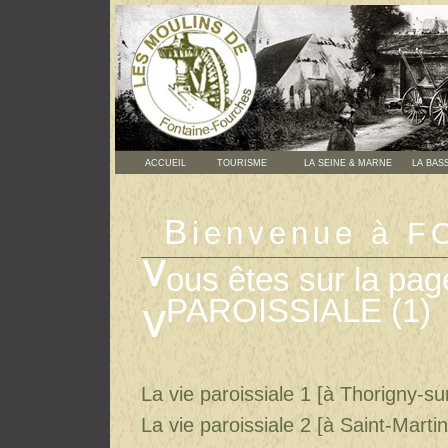
ACCUEIL
TOURISME
LA SEINE & MARNE
LA BASS
B
ienvenue à 
ous êtes sur la pa
PAROISSIALE (1)
La vie paroissiale 1 [à Thorigny-su
La vie paroissiale 2 [à Saint-Marti