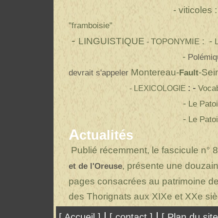
- viticoles :
"framboisie"
-
LINGUISTIQUE
: -
TOPONYMIE
-
-
Polémiq
Montereau-
-Sei
devrait s'appeler
Fault
: -
Vocab
- LEXICOLOGIE
-
Le Patoi
-
Le Patoi
A
ctualités
Publié récemment, le fascicule n° 8
, présente une douzai
et de l'Oreuse
pages consacrées au patrimoine de l
des Thorignats aux XIXe et XXe siè
|
|
[ Accueil ]
[ contact ]
[ Plan du site