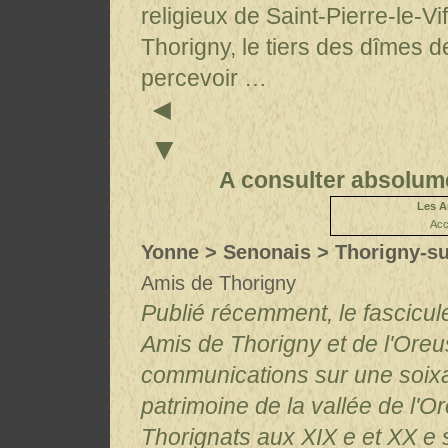
religieux de Saint-Pierre-le-Vi
Thorigny, le tiers des dîmes d
percevoir …
◄
▼
A consulter absolum
L
es A
Acc
Yonne > Senonais > Thorigny-su
Amis de Thorigny
Publié récemment, le fascicule
Amis de Thorigny et de l'Ore
communications sur une soix
patrimoine de la vallée de l'O
Thorignats aux XIX e et XX e 