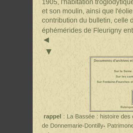
1905, l'habitation troglodytiqu
et son moulin, ainsi que l'éol
contribution du bulletin, celle 
éphémérides de Fleurigny ent
◄
▼
Documents d’archives et 
Sur la Seine 
Sur les can
Sur Fontaine-Fourches
e
Rubrique
rappel
: La Bassée : histoire de
de Donnemarie-Dontilly
-
Patrimone 