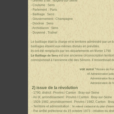
- Grenier à sel : Nogent-sur-Seine
- Coutume : Sens
- Parlement : Paris
- Bailliage : Sens
- Gouvernement : Champagne
- Diocèse : Sens
- Archidiacon : Sens
- Doyenné ; Traînel
Le bailliage était la charge et le territoire administré par un 
bailliages étaient eux-mêmes divisés en prévôtés.
Ils ont été remplacés par les départements en février 1790
Le
est une ancienne circonscription territori
Bailliage de Sens
correspondait à l'ancienne cité des Sénons. Il ressortissait 
voir aussi
"
Histoire de Fo
et
Administration judi
Administration fisc
Administration de l
2)
issue
de la révolution
- 1790, district : Provins / Canton : Bray-sur-Seine
- An IX, arrondissement : Provins / Canton : Bray-sur-Sein
- 1926-1982, arrondissement : Provins / 1982, Canton : Bra
- Territoire et administration : le
relevé cadastral du plan d'inte
- Par arrêté préfectoral du 15 octobre 1973 : création du di