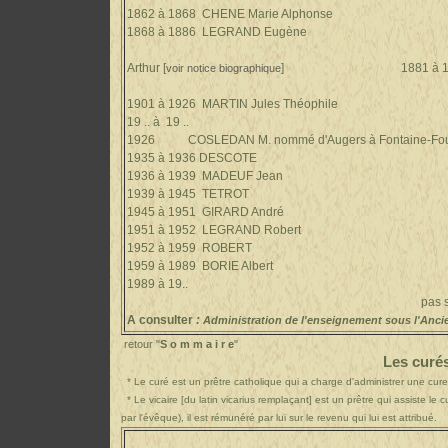
1862 à 1868 CHENE Marie Alphonse
1868 à 1886 LEGRAND Eugène
1868 à 18
1879 à 1881 
Arthur [
]
1881 à 
voir notice biographique
1901 à 1926 MARTIN Jules Théophile
19 .. à 19 ..
1926 COSLEDAN
M.
nommé d'Augers à Fontaine-Fo
1935 à 1936 DESCOTE
1936 à 1939 MADEUF Jea
1939 à 1945 TETROT
1945 à 1951 GIRARD André
1951 à 1952 LEGRAND Robert
1952 à 1959 ROBERT
1959 à 1989 BORIE Albert
1989 à 19..
pas situé
A consulter
:
Administration de l'enseignement sous l'Ancien
retour "
S o m m a i r e
"
Les curé
* Le curé est un prêtre catholique qui a charge d'administrer une cure
* Le vicaire [du latin vicarius remplaçant] est un prêtre qui assiste le 
par l'évêque),
il est
rémunéré par lui sur le revenu qui lui est attribué.