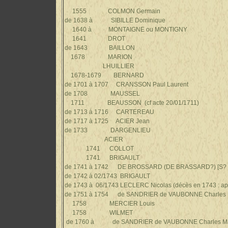
1555 COLMON Germain
de 1638 à SIBILLE Dominique
1640 à MONTAIGNE ou MONTIGNY
1641 DROT
de 1643 BAILLON
1678 MARION
LHUILLIER
1678-1679 BERNARD
de 1701 à 1707 CRANSSON
Paul Laurent
de 1708 MAUSSEL
1711
BEAUSSON (cf acte 20/01/1711)
de 1713 à 1716 CARTEREAU
de 1717 à 1725 ACIER Jean
de 1733 DARGENLIEU
ACIER
1741 COLLOT
1741 BRIGAULT
de 1741 à 1742 DE BROSSARD
(DE BRASSARD?)
[S?
de
1742
à 02/1743
BRIGAULT
de 1743 à 06/1743 LECLERC Nicolas (
décès en 1743 : a
de 1751 à 1754
de SANDRIER de VAUBONNE
Charles
1758 MERCIER
Louis
1758 WILMET
de 1760 à de SANDRIER de VAUBONNE
Charles M