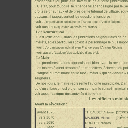
officier civil et/ou judiciaire, investi d'une autorité juridiction
C’était, pour tout dire, le "chef de village" désigné par le S
droits seigneuriaux et de présider le tribunal de village, so
paysans, il jugeait surtout les questions foncières.
voir :
L'organisation judiciaire en France sous l'Ancien Régime
voir aussi
"Lexique"
des activités d'autrefois
.
Le procureur fiscal
C'est l'officier qui, dans les juridictions seigneuriales de hau
intérêts, et les particuliers ; c’est le personnage le plus impo
voir :
L'organisation judiciaire en France sous l'Ancien Régime
voir aussi :
"Lexique"
des activités d'autrefois.
Le Maire
Les premières mairies apparaissent bien avant la révolution
Les maires étaient dénommés : conseillers, échevins ou pai
L’origine du mot maire est le mot « maior » qui deviendra « 
seigneurs.
De nos jours, le maire
représente l'autorité municipale. Dan
ou d'un village ; il est élu en son sein par le
,
conseil municipal
voir aussi
"Lexique"
des activités d'autrefois
Les officiers minist
Avant la révolution :
prévos
avant 1670
THIBAUDET Antoine
prévos
vers 1670
MAUSSEL Michel
vers 1680
ROULLET Nicolas
prévos
vers 1690