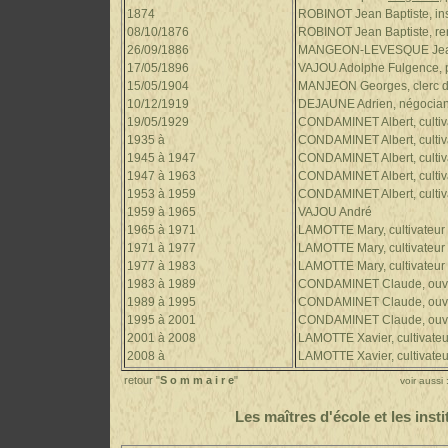
1874
ROBINOT Jean Baptiste, inst
08/10/1876
ROBINOT Jean Baptiste, ren
26/09/1886
MANGEON-LEVESQUE Jean B
17/05/1896
VAJOU Adolphe Fulgence, p
15/05/1904
MANJEON Georges, clerc d
10/12/1919
DEJAUNE Adrien, négocian
19/05/1929
CONDAMINET Albert, cultiv
1935 à
CONDAMINET Albert, cultiv
1945 à 1947
CONDAMINET Albert, cultiv
1947 à 1963
CONDAMINET Albert, cultiv
1953 à 1959
CONDAMINET Albert, cultiv
1959 à 1965
VAJOU André
1965 à 1971
LAMOTTE Mary, cultivateur
1971 à 1977
LAMOTTE Mary, cultivateur
1977 à 1983
LAMOTTE Mary, cultivateur
1983 à 1989
CONDAMINET Claude, ouvr
1989 à 1995
CONDAMINET Claude, ouvr
1995 à 2001
CONDAMINET Claude, ouvr
2001 à 2008
LAMOTTE Xavier, cultivateu
2008 à
LAMOTTE Xavier, cultivateu
retour "
S o m m a i r e
"
voir aussi
Les
maîtres d'école
et les insti