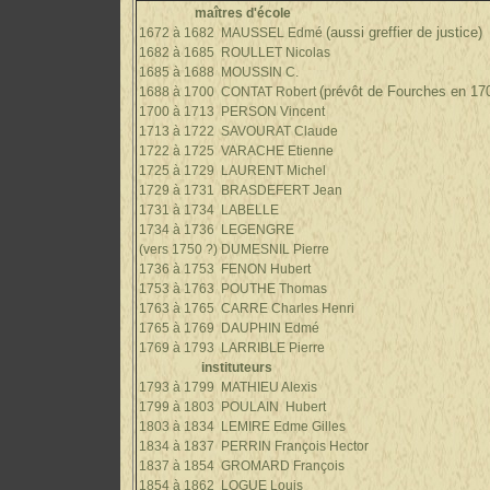
maîtres d'école
(aussi greffier de justice)
1672 à 1682 MAUSSEL Edmé
1682 à 1685 ROULLET Nicolas
1685 à 1688 MOUSSIN C.
(prévôt de Fourches en 17
1688 à 1700 CONTAT Robert
1700 à 1713 PERSON Vincent
1713 à 1722 SAVOURAT Claude
1722 à 1725 VARACHE Etienne
1725 à 1729 LAURENT Michel
1729 à 1731 BRASDEFERT Jean
1731 à 1734 LABELLE
1734 à 1736 LEGENGRE
(vers 1750 ?) DUMESNIL Pierre
1736 à 1753 FENON Hubert
1753 à 1763 POUTHE Thomas
1763 à 1765 CARRE Charles Henri
1765 à 1769 DAUPHIN Edmé
1769 à 1793 LARRIBLE Pierre
instituteu
1793 à 1799 MATHIEU Alexis
1799 à 1803 POULAIN Hubert
1803 à 1834 LEMIRE Edme Gilles
1834 à 1837 PERRIN François Hector
1837 à 1854 GROMARD François
1854 à 1862 LOGUE Louis