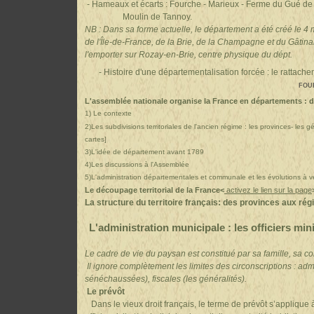
- Hameaux et écarts : Fourche - Marieux - Ferme du Gué
Moulin de Tannoy.
NB : Dans sa forme actuelle, le département a été créé le 4
de l'Île-de-France, de la Brie, de la Champagne et du Gâtina
l'emporter sur Rozay-en-Brie, centre physique du dépt.
- Histoire d'une départementalisation forcée : le rattach
FOU
L'assemblée nationale organise la France en départements
:
d
1) Le contexte
2)Les subdivisions territoriales de l'ancien régime : les provinces- les g
cartes]
3)L'idée de département avant 1789
4)Les discussions à l'Assemblée
5)L'administration départementales et communale
et les évolutions à v
Le découpage territorial de la France<
activez le lien sur la page
La structure du territoire français: des provinces aux rég
L'administration municipale :
les officiers min
Le cadre de vie du paysan est constitué par sa famille, sa 
Il ignore complètement les limites des circonscriptions : adm
sénéchaussées), fiscales (les généralités).
Le prévôt
Dans le vieux droit français, le terme de prévôt s’applique à