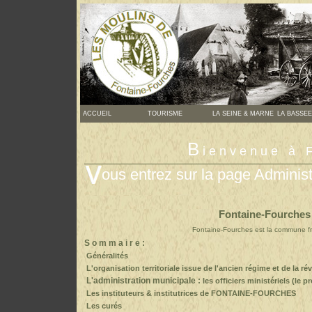
ACCUEIL
TOURISME
LA SEINE & MARNE
LA BASSEE
B
ienvenue à
ous entrez sur la page Administr
Fontaine-Fourches 
Fontaine-Fourches est la commune fra
S o m m a i r e :
Généralités
L'organisation territoriale
issue de l'ancien régime et de la ré
L'
administration municipale :
les officiers ministériels (le p
Les instituteurs & institutrices
de FONTAINE-FOURCHES
Les curés