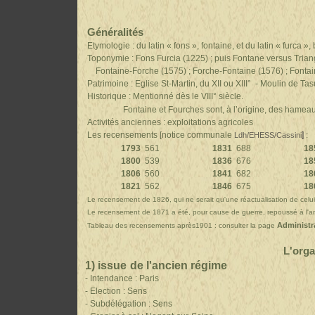
Généralités
Etymologie : du latin « fons », fontaine, et du latin « furca », 
Toponymie : Fons Furcia (1225) ; puis Fontane versus Tr
Fontaine-Forche (1575) ; Forche-Fontaine (1576) ; 
Patrimoine : Eglise St-Martin, du XII ou XIII° - Moul
Historique : Mentionné dès le VIII° siècle.
Fontaine et Fourches sont, à l’origine, des hameaux 
Activités anciennes : exploitations agricoles
Les recensements [notice communale
]
:
Ldh/EHESS/Cassini
1793
561
1831
688
18
1800
539
1836
676
18
1806
560
1841
682
18
1821
562
1846
675
18
Le recensement de 1826, qui ne serait qu'une réactualisation de celui
Le recensement de 1871 a été, pour cause de guerre, repoussé à l'
Administra
Tableau des recensements après1901 : consulter la page
L'orga
1)
issue
de l'ancien régime
- Intendance : Paris
- Election : Sens
- Subdélégation : Sens