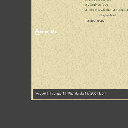
-
la qualité de l'eau
-
:
la salle polyvalente
adresse et
-
expositions
-
manifestations
A
ctualités
|
|
© 2007 Dom|
[ Accueil ]
[
contact ]
[ Plan du site ]