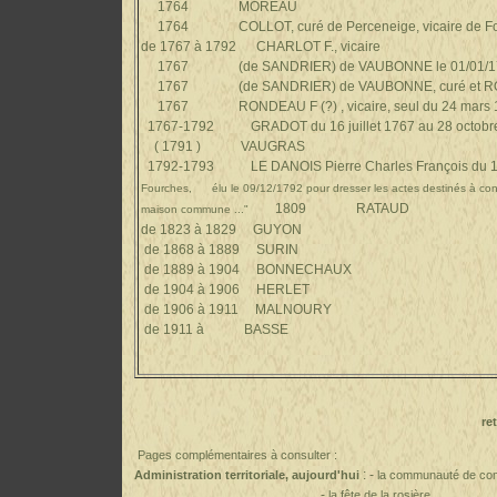
1764 MOREAU
1764 COLLOT, curé de Perceneige, vicaire de Fon
de 1767 à 1792 CHARLOT F., vicaire
1767
(de SANDRIER)
de VAUBONNE le 01/01/
1767
(de SANDRIER)
de V
AUBONNE
, curé et
R
1767 RONDEAU
F (?)
, vicaire, seul du 24 mars
1767-1792 GRADOT
du 16 juillet 1767 au 28 octob
( 1791 ) VAUGRAS
1792-1793 LE DANOIS
Pierre Charles François
du 1
Fourches, élu le 09/12/1792 pour dresser les actes destinés à cons
1809 RATAUD
maison commune ..."
de 1823 à 1829 GUYON
de 1868 à 1889 SURIN
de 1889 à 1904 BONNECHAUX
de 1904 à 1906 HERLET
de 1906 à 1911 MALNOURY
de 1911 à BASSE
re
Pages complémentaires à consulter :
: -
Administration territoriale, aujourd'hui
la communauté de com
-
la fête de la rosière