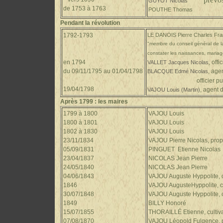
GUYOT Nicolas
de 1753 à 1763
POUTHE Thomas
Pendant la révolution
1792-1793
LE DANOIS Pierre Charles Fra
"membre du conseil général de l
constater les naissances, mariag
en 1794
, off
VALLET Jacques Nicolas
du 09/11/1795
au
01/04/1798
,
agen
BLACQUE Edmé Nicolas
officier public (d'é
19/04/1798
,
agent 
VAJOU Louis (Martin)
Après 1799 :
les maires
1799 à 1800
VAJOU Louis
1800 à 1801
VAJOU Louis
1802 à 1830
VAJOU Louis
23/11/1834
VAJOU Pierre Nicolas, propr
05/09/1831
PINGUET Etienne Nicolas
23/04/1837
NICOLAS Jean Pierre
24/05/1840
NICOLAS Jean Pierre
04/06/1843
VAJOU Auguste Hyppolite, c
1846
VAJOU Auguste
Hyppolite
, 
30/07/1848
VAJOU Auguste
Hyppolite
,
1849
BILLY Honoré
15/07/1855
THORAILLÉ Etienne, cultiv
07/08/1870
VAJOU Léopold
Fulgence
,